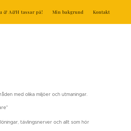
u & A&H tassar på!
Min bakgrund
Kontakt
råden med olika miljöer och utmaningar.
are"
löningar, tävlingsnerver och allt som hör