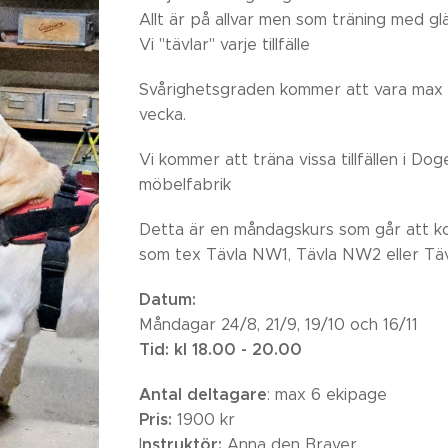
Allt är på allvar men som träning med g
Vi "tävlar" varje tillfälle
Svårighetsgraden kommer att vara max 
vecka.
Vi kommer att träna vissa tillfällen i Do
möbelfabrik
Detta är en måndagskurs som går att 
som tex Tävla NW1, Tävla NW2 eller T
Datum:
Måndagar 24/8, 21/9, 19/10 och 16/11
Tid:
kl 18.00 - 20.00
Antal deltagare
: max 6 ekipage
Pris:
1900 kr
nstruktör:
I
Anna den Braver