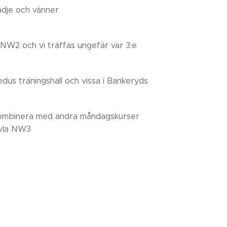
lädje och vänner
NW2 och vi träffas ungefär var 3:e
gedus träningshall och vissa i Bankeryds
kombinera med andra måndagskurser
ävla NW3