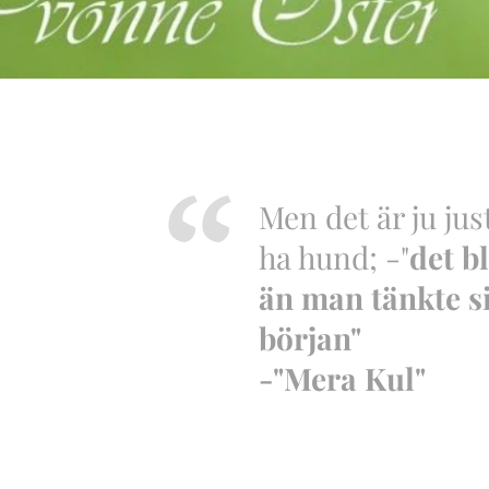
Men det är ju just
ha hund; -"
det b
än man tänkte s
början"
-"Mera Kul"