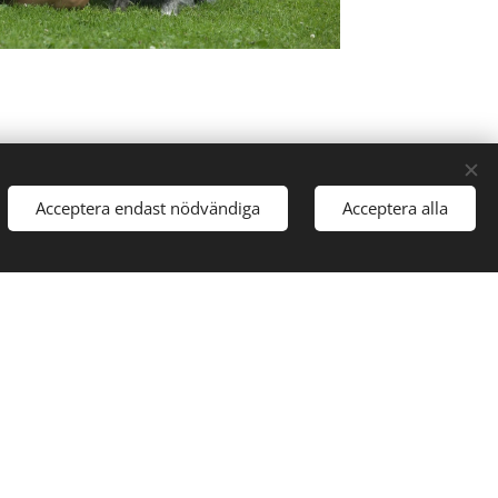
Acceptera endast nödvändiga
Acceptera alla
änare
ör enskild träning eller som
etens till det du behöver.