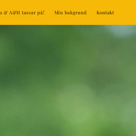
u & A&H tassar på!
Min bakgrund
Kontakt