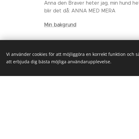
Anna den Braver heter jag, min hund he
blir det då: ANNA MED MERA
Min bakgrund
Vi använder cookies för att möjliggöra en korrekt funktion och 
att erbjuda dig bästa möjliga användarupplevelse.
Insp
Jag erbjuder hundträning i 
inspiratör till en tränin