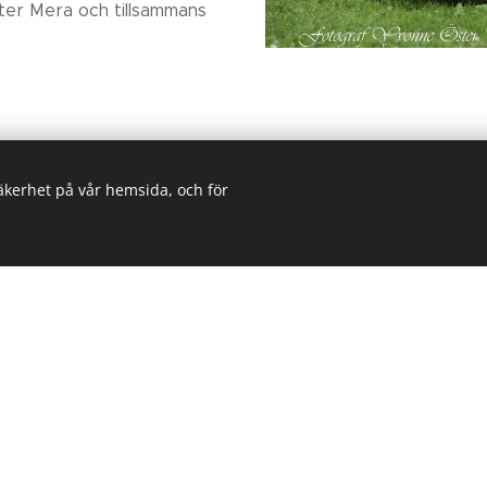
ter Mera och tillsammans
säkerhet på vår hemsida, och för
Jag hjälper dig med hundträning som
iratör - Instruktör- Tr
grupp i form av kurser & tema träningar. Jag finns också f
gsgrupp som vill få nya intryck. Använd mina idéer och komp