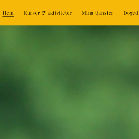
Hem
Kurser & aktiviteter
Mina tjänster
Doged